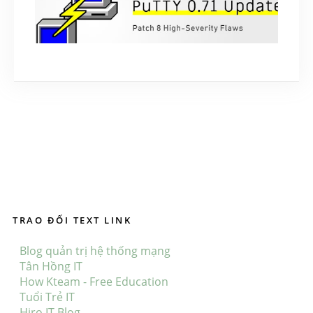
Magento vá các lỗ hổng khiến website bị kiểm
soát
July 10, 2019
PuTTY phát hành bản cập nhật mới, vá 8 lỗ
hổng bảo mật nghiêm trọng
March 26, 2019
TRAO ĐỔI TEXT LINK
Blog quản trị hệ thống mạng
Tân Hồng IT
How Kteam - Free Education
Tuổi Trẻ IT
Hiro IT Blog