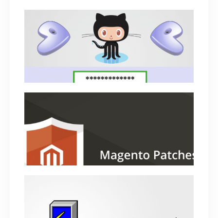
Phương pháp đoán mật khẩu đã được dùng
để bẻ khóa tài khoản Github Linux Gentoo
July 6, 2018