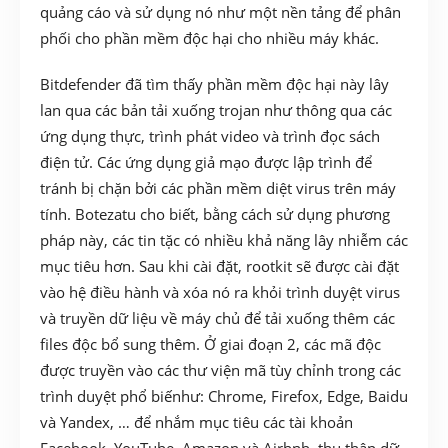
quảng cáo và sử dụng nó như một nền tảng để phân
phối cho phần mềm độc hại cho nhiều máy khác.
Bitdefender đã tìm thấy phần mềm độc hại này lây
lan qua các bản tải xuống trojan như thông qua các
ứng dụng thực, trình phát video và trình đọc sách
điện tử. Các ứng dụng giả mạo được lập trình để
tránh bị chặn bởi các phần mềm diệt virus trên máy
tính. Botezatu cho biết, bằng cách sử dụng phương
pháp này, các tin tặc có nhiều khả năng lây nhiễm các
mục tiêu hơn. Sau khi cài đặt, rootkit sẽ được cài đặt
vào hệ điều hành và xóa nó ra khỏi trình duyệt virus
và truyền dữ liệu về máy chủ để tải xuống thêm các
files độc bổ sung thêm. Ở giai đoạn 2, các mã độc
được truyền vào các thư viện mã tùy chỉnh trong các
trình duyệt phổ biếnhư: Chrome, Firefox, Edge, Baidu
và Yandex, … để nhắm mục tiêu các tài khoản
Facebook, YouTube, Amazon và Airbnb, thu thập dữ