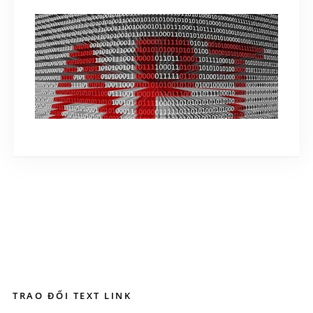
Amazon AWS
May 15, 2020
[CẢNH BÁO] mã độc đang tấn công có chủ
đích vào ngân hàng và hạ tầng quan trọng
quốc gia
July 24, 2018
TRAO ĐỔI TEXT LINK