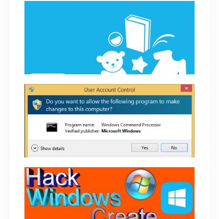
[CẢNH BÁO] Tiki.vn tồn tại lỗ hổng bảo mật,
nguy cơ lộ thông tin người dùng [ĐÃ FIX]
September 16, 2018
Lỗ hổng vô tình khi kích hoạt tài khoản
Administrator Built-in
June 22, 2018