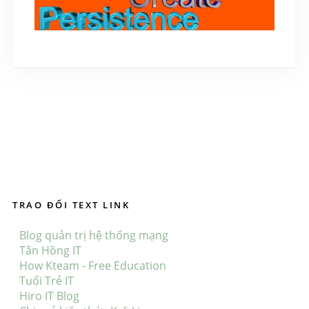
Thiết lập backdoor Metasploit tự động khởi
động cùng Windows
June 20, 2018
TRAO ĐỔI TEXT LINK
Blog quản trị hệ thống mạng
Tân Hồng IT
How Kteam - Free Education
Tuổi Trẻ IT
Hiro IT Blog