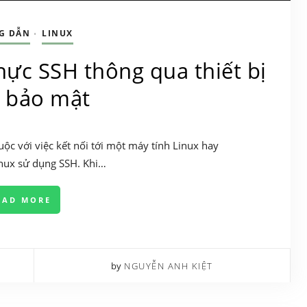
G DẪN
LINUX
•
ực SSH thông qua thiết bị
 bảo mật
uộc với việc kết nối tới một máy tính Linux hay
nux sử dụng SSH. Khi…
EAD MORE
by
NGUYỄN ANH KIỆT