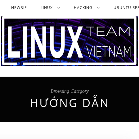
NEWBIE
LINUX
HACKING
UBUNTU RES
Browsing Category
HƯỚNG DẪN