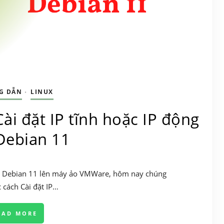
G DẪN
LINUX
•
Cài đặt IP tĩnh hoặc IP động
Debian 11
đặt Debian 11 lên máy ảo VMWare, hôm nay chúng
c cách Cài đặt IP…
EAD MORE