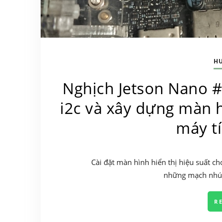
H
Nghịch Jetson Nano #
i2c và xây dựng màn h
máy t
Cài đặt màn hình hiển thị hiệu suất c
những mạch nhún
R