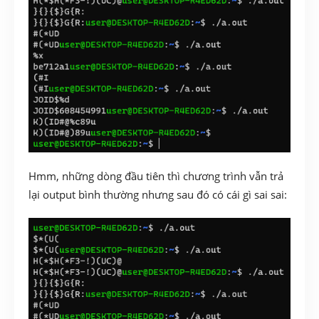
Hmm, những dòng đầu tiên thì chương trình vẫn trả
lại output bình thường nhưng sau đó có cái gì sai sai: