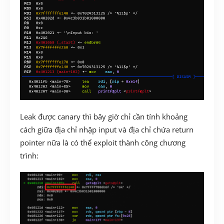
Leak được canary thì bây giờ chỉ cần tính khoảng
cách giữa địa chỉ nhập input và địa chỉ chứa return
pointer nữa là có thể exploit thành công chương
trình: