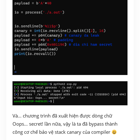
Và… chương trình đã xuất hiện được dòng chữ
Oops… secret! lần nữa, vậy là ta đã bypass thành
công cơ chế bảo vệ stack canary của compiler