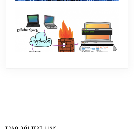
Computer Forensics Và Những Điều Cần Biết
August 8, 2019
Hướng dẫn sử dụng Ngrok. Hack qua mạng
Internet không cần NAT Port
October 14, 2018
TRAO ĐỔI TEXT LINK