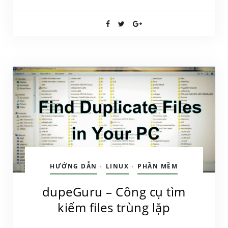
HƯỚNG DẪN
LINUX
PHẦN MỀM
•
•
dupeGuru – Công cụ tìm
kiếm files trùng lặp