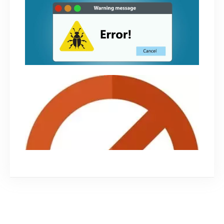
Long Term Support (LTS) là gì
June 18, 2018
Cách tự tìm và fix lỗi Linux trên Google
February 3, 2020