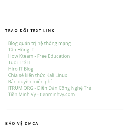
Những kĩ năng “phi kĩ thuật” cần trang bị cho
người mới học Linux
TRAO ĐỔI TEXT LINK
January 27, 2020
Blog quản trị hệ thống mạng
Tân Hồng IT
How Kteam - Free Education
Tuổi Trẻ IT
Hiro IT Blog
Chia sẻ kiến thức Kali Linux
Bản quyền miễn phí
ITRUM.ORG - Diễn Đàn Công Nghệ Trẻ
Tiền Minh Vy - tienminhvy.com
BẢO VỆ DMCA