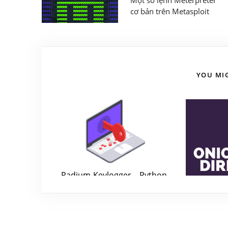
Một số lệnh Meterpreter
cơ bản trên Metasploit
YOU MIG
Radium-Keylogger – Python
Keylogger nhiều chức năng
July 23, 2018
Kho Link