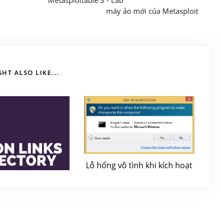
Metasploitable 3 - Lab
máy ảo mới của Metasploit
HT ALSO LIKE...
Lỗ hổng vô tình khi kích hoạt
tài khoản Administrator Built-
in
June 22, 2018
 DeepWeb (.onion)