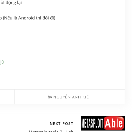
ởi động lại
Nếu là Android thì đổi đi)
J0
by
NGUYỄN ANH KIỆT
NEXT POST