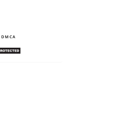
t tháng 12/2018
cember 5, 2018
 DMCA