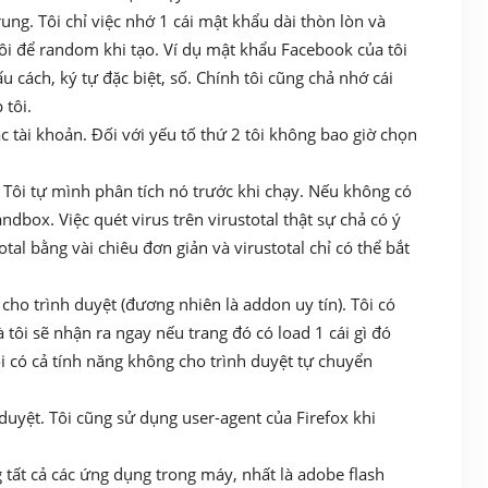
ung. Tôi chỉ việc nhớ 1 cái mật khẩu dài thòn lòn và
ôi để random khi tạo. Ví dụ mật khẩu Facebook của tôi
 cách, ký tự đặc biệt, số. Chính tôi cũng chả nhớ cái
 tôi.
ác tài khoản. Đối với yếu tố thứ 2 tôi không bao giờ chọn
ề. Tôi tự mình phân tích nó trước khi chạy. Nếu không có
andbox. Việc quét virus trên virustotal thật sự chả có ý
tal bằng vài chiêu đơn giản và virustotal chỉ có thể bắt
cho trình duyệt (đương nhiên là addon uy tín). Tôi có
tôi sẽ nhận ra ngay nếu trang đó có load 1 cái gì đó
ôi có cả tính năng không cho trình duyệt tự chuyển
duyệt. Tôi cũng sử dụng user-agent của Firefox khi
tất cả các ứng dụng trong máy, nhất là adobe flash