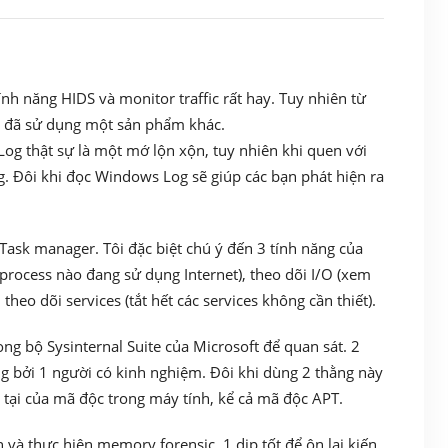
nh năng HIDS và monitor traffic rất hay. Tuy nhiên từ
ôi đã sử dụng một sản phẩm khác.
g thật sự là một mớ lộn xộn, tuy nhiên khi quen với
àng. Đôi khi đọc Windows Log sẽ giúp các bạn phát hiện ra
Task manager. Tôi đặc biệt chú ý đến 3 tính năng của
rocess nào đang sử dụng Internet), theo dõi I/O (xem
heo dõi services (tắt hết các services không cần thiết).
ng bộ Sysinternal Suite của Microsoft để quan sát. 2
g bởi 1 người có kinh nghiệm. Đôi khi dùng 2 thằng này
 tại của mã độc trong máy tính, kể cả mã độc APT.
 và thực hiện memory forensic. 1 dịp tốt để ôn lại kiến