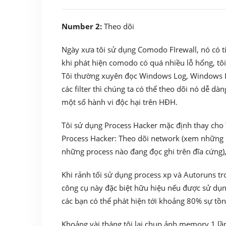
Number 2:
Theo dõi
Ngày xưa tôi sử dụng Comodo FIrewall, nó có tí
khi phát hiện comodo có quá nhiều lỗ hổng, t
Tôi thường xuyên đọc Windows Log, Windows Lo
các filter thì chúng ta có thể theo dõi nó dễ d
một số hành vi độc hại trên HĐH.
Tôi sử dụng Process Hacker mặc định thay cho 
Process Hacker: Theo dõi network (xem những p
những process nào đang đọc ghi trên đĩa cứng), t
Khi rảnh tối sử dụng process xp và Autoruns tro
công cụ này đặc biệt hữu hiệu nếu được sử dụn
các bạn có thể phát hiện tới khoảng 80% sự tồn
Khoảng vài tháng tôi lại chụp ảnh memory 1 lần