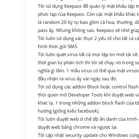
Tôi sử dụng Keepass để quản lý mật khẩu tập tr
phức tạp của Keepass. Còn các mật khẩu khác t
là random 20 ký tự bao gồm cả hoa, thường, dấu
pass ấy. Nhưng không sao. Keepass sẽ nhớ giúp
Tôi luôn sử dụng xác thực 2 yếu tố cho tất cả c
hình thức gửi SMS.
Tôi luôn quét virus tất cả mọi tập tin mới tải v
thời gian tự phân tích thì tôi sẽ chạy nó trong s
nghĩa gì lắm. 1 mẫu virus có thể qua mặt virusto
đầu nhận ra virus ấy vài ngày sau đó.
Tôi sử dụng các addon Block hoặc control flash 
thói quen mở Developer Tools khi duyệt web và 
khác lạ. 1 trong những addon block flash của t
hướng (giống kiểu facebook).
Tôi luôn duyệt web ở chế độ ẩn danh của trình 
duyệt web bằng chrome và ngược lại.
Tôi cập nhật security update cho Windows cùng 