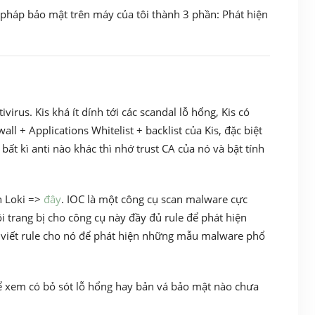
n pháp bảo mật trên máy của tôi thành 3 phần: Phát hiện
virus. Kis khá ít dính tới các scandal lỗ hổng, Kis có
ll + Applications Whitelist + backlist của Kis, đặc biệt
 bất kì anti nào khác thì nhớ trust CA của nó và bật tính
n Loki =>
đây
. IOC là một công cụ scan malware cực
i trang bị cho công cụ này đầy đủ rule để phát hiện
viết rule cho nó để phát hiện những mẫu malware phổ
ể xem có bỏ sót lỗ hổng hay bản vá bảo mật nào chưa