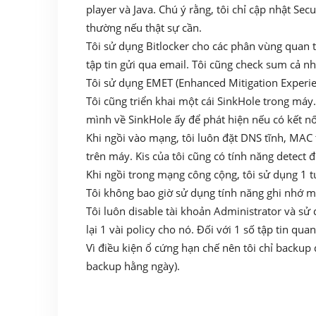
player và Java. Chú ý rằng, tôi chỉ cập nhật Sec
thường nếu thật sự cần.
Tôi sử dụng Bitlocker cho các phân vùng quan 
tập tin gửi qua email. Tôi cũng check sum cả nhữ
Tôi sử dụng EMET (Enhanced Mitigation Experien
Tôi cũng triển khai một cái SinkHole trong máy
mình về SinkHole ấy để phát hiện nếu có kết nố
Khi ngồi vào mạng, tôi luôn đặt DNS tĩnh, MAC 
trên máy. Kis của tôi cũng có tính năng detect
Khi ngồi trong mạng công cộng, tôi sử dụng 1 
Tôi không bao giờ sử dụng tính năng ghi nhớ m
Tôi luôn disable tài khoản Administrator và sử 
lại 1 vài policy cho nó. Đối với 1 số tập tin qu
Vì điều kiện ổ cứng hạn chế nên tôi chỉ backup
backup hằng ngày).