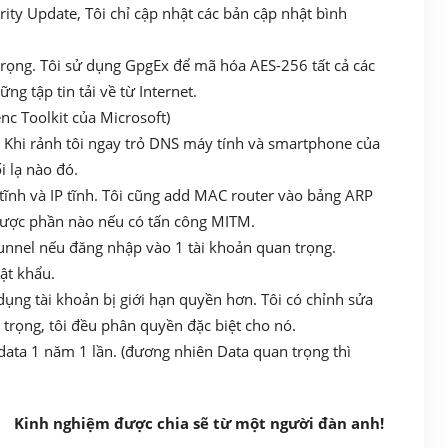
urity Update, Tôi chỉ cập nhật các bản cập nhật bình
trọng. Tôi sử dụng GpgEx để mã hóa AES-256 tất cả các
ng tập tin tải về từ Internet.
c Toolkit của Microsoft)
. Khi rảnh tôi ngay trỏ DNS máy tính và smartphone của
i lạ nào đó.
tĩnh và IP tĩnh. Tôi cũng add MAC router vào bảng ARP
 được phần nào nếu có tấn công MITM.
tunnel nếu đăng nhập vào 1 tài khoản quan trọng.
ật khẩu.
dụng tài khoản bị giới hạn quyền hơn. Tôi có chỉnh sửa
an trọng, tôi đều phân quyền đặc biệt cho nó.
 data 1 năm 1 lần. (đương nhiên Data quan trọng thì
Kinh nghiệm được chia sẽ từ một người đàn anh!