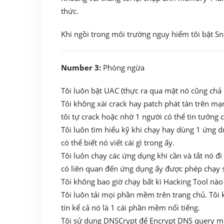
thức.
Khi ngồi trong môi trường nguy hiểm tôi bật Sno
Number 3:
Phòng ngừa
Tôi luôn bật UAC (thực ra qua mặt nó cũng chả
Tôi không xài crack hay patch phát tán trên mạng
tôi tự crack hoặc nhờ 1 người có thể tin tưởng c
Tôi luôn tìm hiểu kỹ khi chạy hay dùng 1 ứng d
có thể biết nó viết cái gì trong ấy.
Tôi luôn chạy các ứng dụng khi cần và tắt nó đi
có liên quan đến ứng dụng ấy được phép chạy sa
Tôi không bao giờ chạy bất kì Hacking Tool nào
Tôi luôn tải mọi phần mềm trên trang chủ. Tô
tín kể cả nó là 1 cái phần mềm nổi tiếng.
Tôi sử dụng DNSCrypt để Encrypt DNS query mỗ