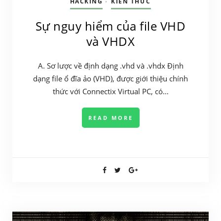
HACKING
KIẾN THỨC
•
Sự nguy hiểm của file VHD
và VHDX
A. Sơ lược về định dạng .vhd và .vhdx Định
dạng file ổ đĩa ảo (VHD), được giới thiệu chính
thức với Connectix Virtual PC, có…
READ MORE