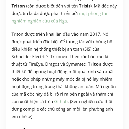
Triton
(còn được biết đến với tên
Trisis
). Mã độc này
được tin là đã được phát triển bởi
một phòng thí
nghiệm nghiên cứu của Nga
.
Triton được triển khai lần đầu vào năm 2017. Nó
được phát triển đặc biệt để tương tác với những bộ
điều khiển hệ thống thiết bị an toàn (SIS) của
Schneider Electric’s Triconex. Theo các báo cáo kĩ
thuật từ FireEye, Dragos và Symantec,
Triton
được
thiết kế để ngưng hoạt động một quá trình sản xuất
hoặc cho phép những máy móc đã bị nó lây nhiễm
hoạt động trong trạng thái không an toàn. Mã nguồn
của mã độc này đã bị rò rỉ ra bên ngoài và thậm chí
còn xuất hiện cả trên
Github
. (Xem nghiên cứu thôi
đừng compile các chú công an mời lên phường anh
em nhé :v)