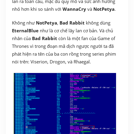
lan ra toàn cầu, mặc dù quy mô và sức ảnh hưởng
nhỏ hơn khi so sánh với
WannaCry
và
NotPetya
.
Không như
NotPetya
,
Bad Rabbit
không dùng
EternalBlue
như là cơ chế lây lan cơ bản. Và chủ
nhân của
Bad Rabbit
còn là một fan của Game of
Thrones vì trong đoạn mã dịch ngược người ta đã
phát hiện ra tên của ba con rồng trong series phim
nói trên: Viserion, Drogon, và Rhaegal.