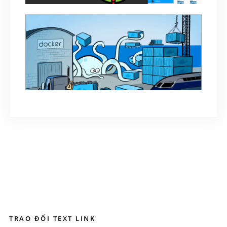
Ra mắt hệ điều hành DragonFly BSD 5.6.2
August 18, 2019
Docker – Cách setup môi trường làm việc
August 13, 2021
TRAO ĐỔI TEXT LINK