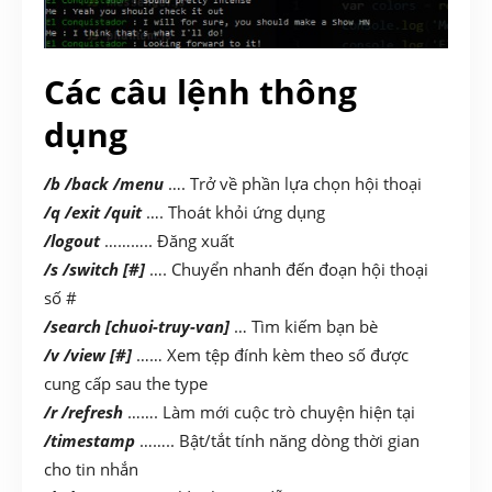
Các câu lệnh thông
dụng
/b /back /menu
…. Trở về phần lựa chọn hội thoại
/q /exit /quit
…. Thoát khỏi ứng dụng
/logout
……….. Đăng xuất
/s /switch [#]
…. Chuyển nhanh đến đoạn hội thoại
số #
/search [chuoi-truy-van]
… Tìm kiếm bạn bè
/v /view [#]
…… Xem tệp đính kèm theo số được
cung cấp sau the type
/r /refresh
……. Làm mới cuộc trò chuyện hiện tại
/timestamp
…….. Bật/tắt tính năng dòng thời gian
cho tin nhắn