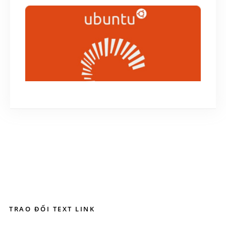
GNOME 3.30 sẽ được ra mắt vào ngày
6/9/2018
June 26, 2018
Ibus Teni – Gõ tiếng việt trên Linux – Khắc
phục lỗi bộ gõ ibus-unikey
January 7, 2019
TRAO ĐỔI TEXT LINK