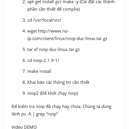
apt-get install gcc make -y (Cài đặt các thành
phần cần thiết để complie)
cd /usr/local/src/
wget http://www.no-
ip.com/client/linux/noip-duc-linux.tar.gz
tar xf noip-duc-linux.tar.gz
cd noip-2.1.9-1/
make install
Khai báo các thông tin cần thiết
noip2 (Để khởi chạy noip)
Để kiểm tra noip đã chạy hay chưa. Chúng ta dùng
lệnh ps -A | grep “noip”
Video DEMO