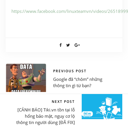
https://www.facebook.com/linuxteamvn/videos/2651899
PREVIOUS POST
Google đã “chôm” những
thông tin gì từ bạn?
NEXT POST
[CẢNH BÁO] Tiki.vn tồn tại lỗ
hổng bảo mật, nguy cơ lộ
thông tin người dùng [ĐÃ FIX]