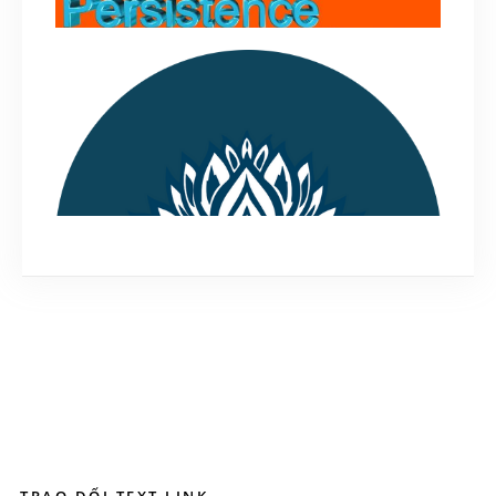
Thiết lập backdoor Metasploit tự động khởi
động cùng Windows
June 20, 2018
TIDoS Framework – Framework pen test tấn
công ứng dụng web
TRAO ĐỔI TEXT LINK