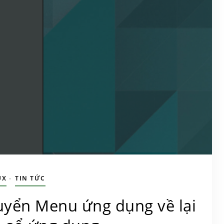
UX
TIN TỨC
•
yển Menu ứng dụng về lại