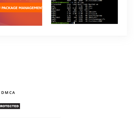
Tổng hợp các câu lệnh Linux
cơ bản
các lệnh liên quan
PT trên Debian
June 18, 2018
arch 10, 2019
 DMCA