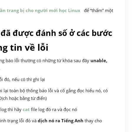
cần trang bị cho người mới học Linux
để “thấm” một
 đã được đánh số ở các bước
g tin về lỗi
thông báo lỗi thường có những từ khóa sau đây
unable,
.
i đó, nếu có thì ghi lại
 lại toàn bộ thông báo lỗi và cố gắng đọc hiểu nó, có
Dịch hoặc bằng từ điển)
 log thì hãy
cat
file log đó ra và đọc nó
ình trạng lỗi đó và
dịch nó ra Tiếng Anh
thay cho